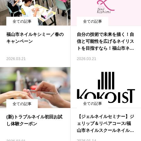
全ての記事
全ての記事
福山市ネイルキシミー／春の
自分の技術で未来を描く！自
キャンペーン
信と可能性を広げるネイリス
トを目指すなら！福山市ネイ
ルスクールNail-Kishimiへ！
2026.03.21
2026.03.21
全ての記事
全ての記事
【ジェルネイルセミナー】ジ
(新)トラブルネイル初回お試
ェリップ＆リペアコース/福
し体験クーポン
山市ネイルスクールネイルキ
シミー(Nail-Kishimi)