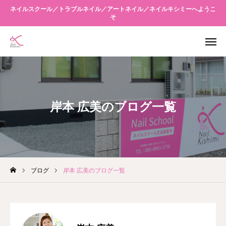
ネイルスクール／トラブルネイル／アートネイル／ネイルキシミーへようこ
そ
WEB予約
アクセス
友だち追加
Instagram
岸本 広美のブログ一覧
当店について
メニュー案内
スクール
ブログ
岸本 広美のブログ一覧
キシミーネクスト
ブログ