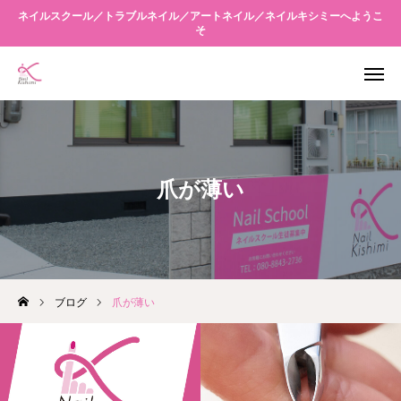
ネイルスクール／トラブルネイル／アートネイル／ネイルキシミーへようこ
そ
WEB予約
アクセス
友だち追加
Instagram
爪が薄い
当店について
メニュー案内
スクール
ブログ
爪が薄い
キシミーネクスト
ブログ