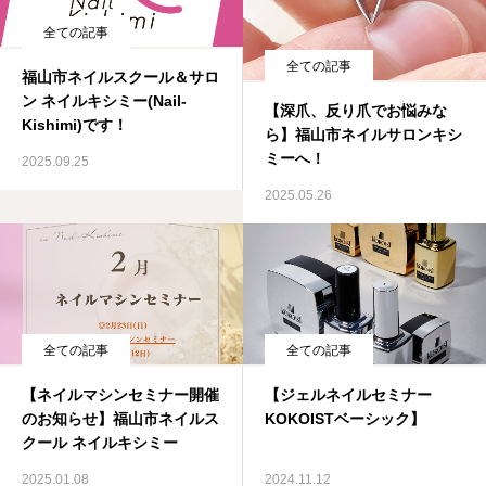
全ての記事
よくある質問
全ての記事
福山市ネイルスクール＆サロ
アクセス・営業時間
ン ネイルキシミー(Nail-
【深爪、反り爪でお悩みな
Kishimi)です！
ら】福山市ネイルサロンキシ
お問い合わせ
ミーへ！
2025.09.25
2025.05.26
全ての記事
全ての記事
【ネイルマシンセミナー開催
【ジェルネイルセミナー
のお知らせ】福山市ネイルス
KOKOISTベーシック】
クール ネイルキシミー
2025.01.08
2024.11.12