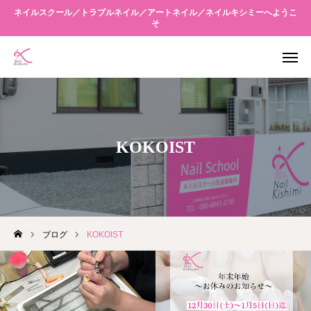
ネイルスクール／トラブルネイル／アートネイル／ネイルキシミーへようこ
そ
WEB予約
アクセス
友だち追加
Instagram
KOKOIST
当店について
メニュー案内
スクール
ブログ
KOKOIST
キシミーネクスト
ブログ