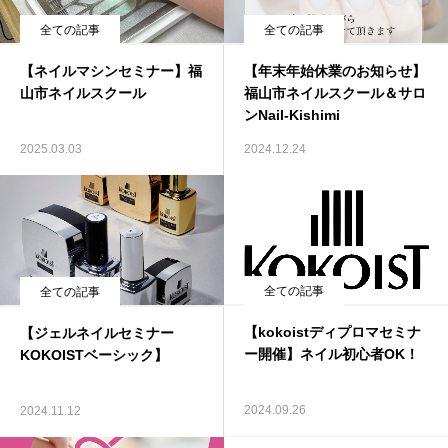
全ての記事
全ての記事
よくある質問
【ネイルマシンセミナー】福
【年末年始休業のお知らせ】
アクセス・営業時間
山市ネイルスクール
福山市ネイルスクール＆サロ
ンNail-Kishimi
お問い合わせ
2025.03.03
2024.12.24
全ての記事
全ての記事
【kokoistディプロマセミナ
【ジェルネイルセミナー
ー開催】ネイル初心者OK！
KOKOISTベーシック】
2024.09.26
2024.11.12