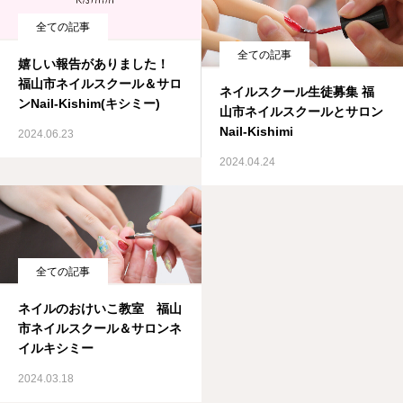
全ての記事
よくある質問
全ての記事
嬉しい報告がありました！
アクセス・営業時間
福山市ネイルスクール＆サロ
ネイルスクール生徒募集 福
ンNail-Kishim(キシミー)
山市ネイルスクールとサロン
お問い合わせ
Nail-Kishimi
2024.06.23
2024.04.24
全ての記事
ネイルのおけいこ教室 福山
市ネイルスクール＆サロンネ
イルキシミー
2024.03.18