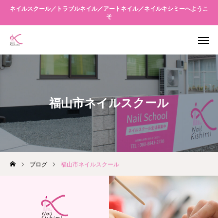
ネイルスクール／トラブルネイル／アートネイル／ネイルキシミーへようこ
そ
WEB予約
アクセス
友だち追加
Instagram
福山市ネイルスクール
当店について
メニュー案内
スクール
ブログ
福山市ネイルスクール
キシミーネクスト
ブログ