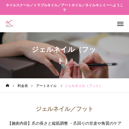
ネイルスクール／トラブルネイル／アートネイル／ネイルキシミーへようこ
そ
WEB予約
アクセス
ジェルネイル（フッ
友だち追加
Instagram
ト）
当店について
メニュー案内
料金表
アートネイル
ジェルネイル（フット）
スクール
ジェルネイル／フット
キシミーネクスト
【施術内容】爪の長さと縦筋調整 ・爪回りの甘皮や角質のケア
ブログ